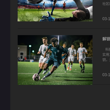
社区
03-1
解锁
科技
实用
钥，
03-1