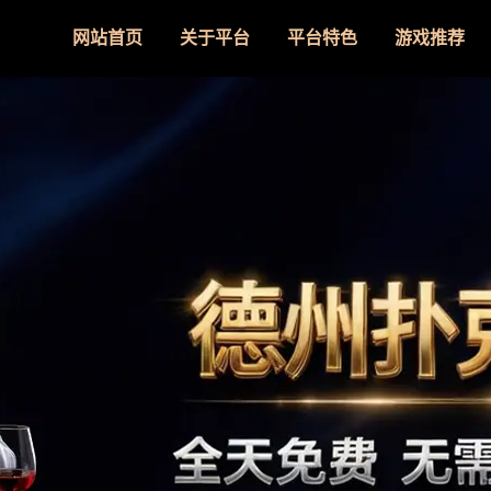
网站首页
关于平台
平台特色
游戏推荐
热门游戏
推荐平台