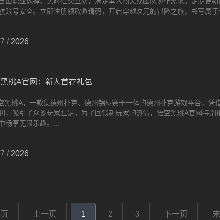
自由职业选择、实时社交互动，满足单人闯关或团队协作需求。定期更新
航账号安全。立即注册领取邀请码，开启穿越次元的冒险之旅，书写属于你
7 /
2026
空黑桃A官网：新人首存礼包
黑桃A，一款集德州扑克、德州锦标赛于一体的德州扑克游戏平台，凭
利，吸引了众多玩家驻足。为了回馈新玩家的热情，悟空黑桃A官网特别推
中畅享无限乐趣。...
7 /
2026
首页
上一页
1
2
3
下一页
末