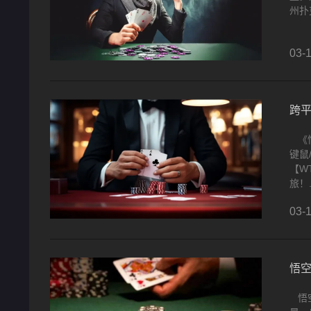
州扑
03-1
跨
《悟
键鼠
【W
旅！.
03-1
悟
悟空