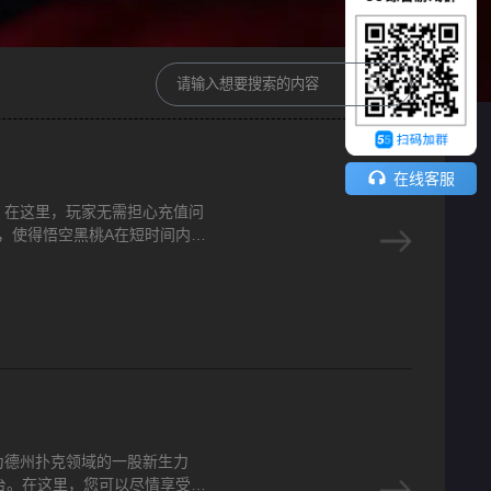
在线客服
。在这里，玩家无需担心充值问
，使得悟空黑桃A在短时间内获
为德州扑克领域的一股新生力
台。在这里，您可以尽情享受德