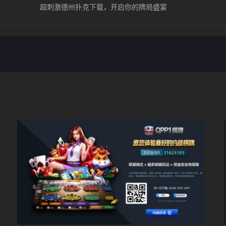
超刺激德州扑克下载，开启你的牌局盛宴