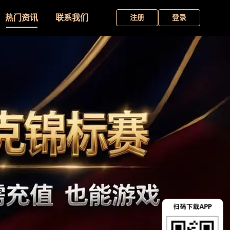
热门资讯
联系我们
注册
登录