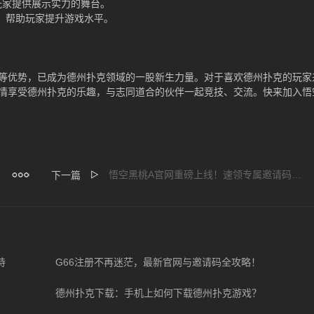
玩家提供展示实力的舞台。
，帮助玩家提升游戏水平。
等优势，已成为德州扑克领域的一股新生力量。对于喜欢德州扑克的玩家
情享受德州扑克的乐趣，与志同道合的伙伴一起竞技、交流。快来加入悟
悟空黑桃A官网重磅上线！速领专属邀请码开启奇幻之旅
下一篇
持
G66注册不再迷茫，最新官网与邀请码全攻略！
德州扑克下载：手机上如何下载德州扑克游戏？