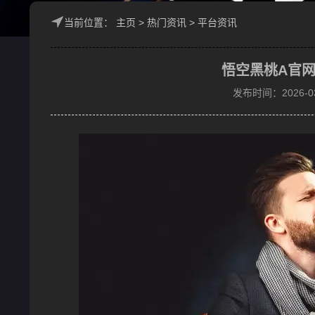
当前位置：
主页
>
热门资讯
>
平台资讯
悟空黑桃A官
发布时间：2026-0