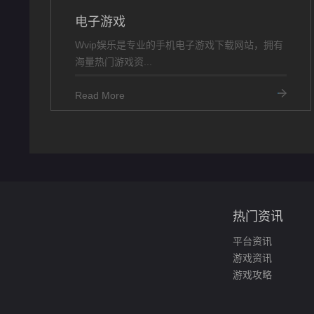
电子游戏
Wvip娱乐是专业的手机电子游戏下载网站，拥有
海量热门游戏资...
Read More
热门资讯
平台资讯
游戏资讯
游戏攻略