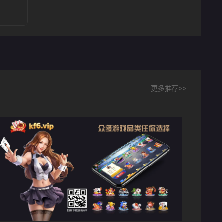
更多推荐>>