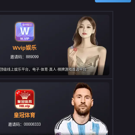
Wvip娱乐
邀请码：889099
顶级线上娱乐平台，电子·体育·真人·棋牌游戏首选平台
皇冠体育
邀请码：00008333