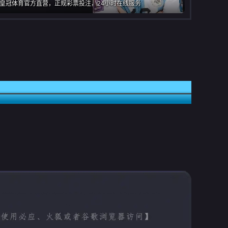
皇冠体育官方直营，正规彩票投注，24小时在线服务