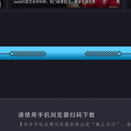
bet365官方合作伙伴，热门体育投注，尊享专属优惠
APP下载