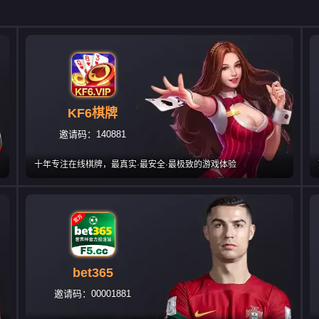
KF6棋牌
邀请码：140881
十年专注在线棋牌，最真实·最安全·最极致的游戏体验
bet365
邀请码：00001881