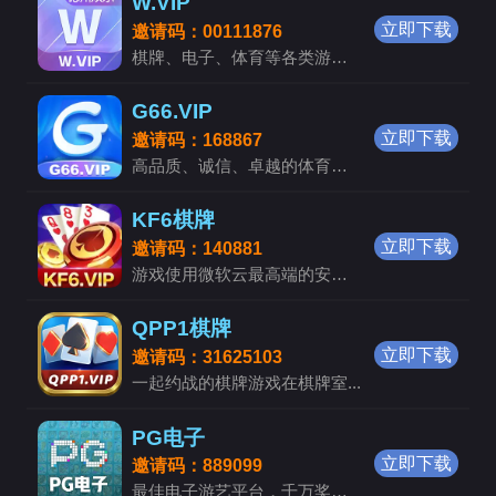
W.VIP
立即下载
邀请码：00111876
棋牌、电子、体育等各类游戏精彩不断...
G66.VIP
立即下载
邀请码：168867
高品质、诚信、卓越的体育综合平台...
KF6棋牌
立即下载
邀请码：140881
游戏使用微软云最高端的安全配置，豪华的技术团队...
QPP1棋牌
立即下载
邀请码：31625103
一起约战的棋牌游戏在棋牌室...
PG电子
立即下载
邀请码：889099
最佳电子游艺平台，千万奖池━触即发等您来赢...