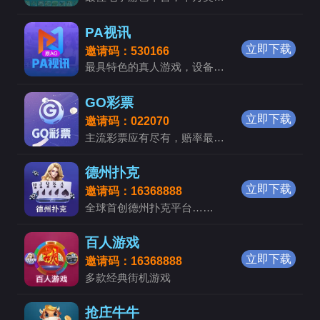
PA视讯
立即下载
邀请码：530166
最具特色的真人游戏，设备高端，性能稳定，美女如云，让您拥有身临其境的游戏体验！
GO彩票
立即下载
邀请码：022070
主流彩票应有尽有，赔率最高，玩法公平，规则公正，信誉公开。
德州扑克
立即下载
邀请码：16368888
全球首创德州扑克平台……
百人游戏
立即下载
邀请码：16368888
多款经典街机游戏
抢庄牛牛