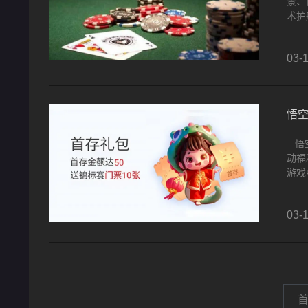
景、
术护
03-1
悟
悟空
动福
游戏
03-1