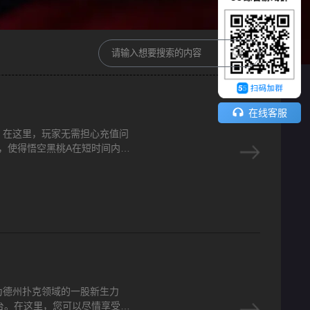
在线客服
。在这里，玩家无需担心充值问
，使得悟空黑桃A在短时间内获
为德州扑克领域的一股新生力
台。在这里，您可以尽情享受德