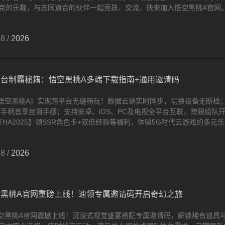
克的乐趣，与志同道合的伙伴一起竞技、交流。快来加入悟空黑桃A官网，开
8 /
2026
平台制霸秘籍：悟空黑桃A多端下载指南+通用邀请码
空黑桃A》实现跨平台无缝畅玩！数据云端实时同步，切换设备无断档；
/手柄皆享丝滑手感；支持安卓、iOS、PC及电视全平台互联，跨服组队
THA2025】领SSR角色卡+双倍经验等福利，体验5G时代云游戏的多
..
8 /
2026
空黑桃A官网重磅上线！速领专属邀请码开启奇幻之旅
黑桃A官网震撼上线！沉浸式视觉盛宴搭配专属邀请码，解锁稀有道具