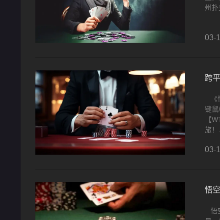
州扑
03-1
跨
《悟
键鼠
【W
旅！.
03-1
悟
悟空