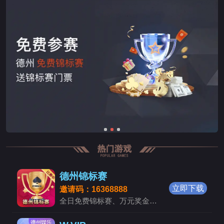
德州锦标赛
立即下载
邀请码：16368888
全日免费锦标赛、万元奖金、无需充值也能游戏...