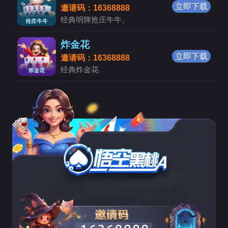
立即下载
邀请码：16368888
经典明牌抢庄牛牛。
炸金花
立即下载
邀请码：16368888
经典炸金花