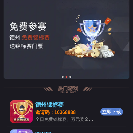
德州锦标赛
立即下载
邀请码：16368888
全日免费锦标赛、万元奖金、无需充值也能游戏...