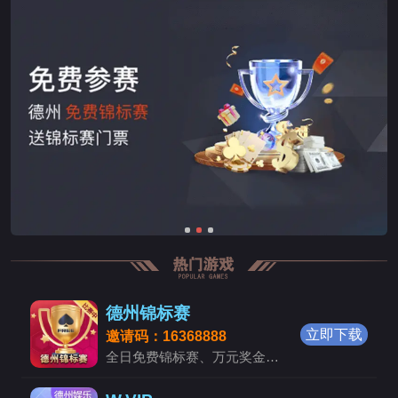
德州锦标赛
立即下载
邀请码：16368888
全日免费锦标赛、万元奖金、无需充值也能游戏...