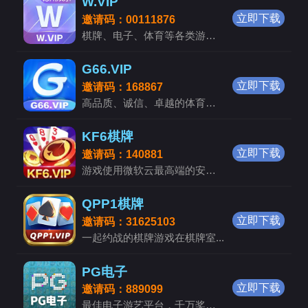
W.VIP
立即下载
邀请码：00111876
棋牌、电子、体育等各类游戏精彩不断...
G66.VIP
立即下载
邀请码：168867
高品质、诚信、卓越的体育综合平台...
KF6棋牌
立即下载
邀请码：140881
游戏使用微软云最高端的安全配置，豪华的技术团队...
QPP1棋牌
立即下载
邀请码：31625103
一起约战的棋牌游戏在棋牌室...
PG电子
立即下载
邀请码：889099
最佳电子游艺平台，千万奖池━触即发等您来赢...