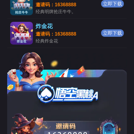
立即下载
邀请码：16368888
经典明牌抢庄牛牛。
炸金花
立即下载
邀请码：16368888
经典炸金花