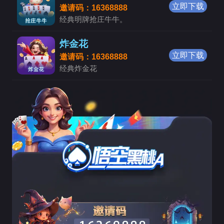
立即下载
邀请码：16368888
经典明牌抢庄牛牛。
炸金花
立即下载
邀请码：16368888
经典炸金花